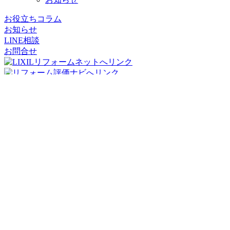
お役立ちコラム
お知らせ
LINE相談
お問合せ
リフォームパークス
コージーハウジング株式会社
〒556-0011
大阪府
大阪市
浪速区難波中2丁目10-70
パークスタワー
19階
TEL：06-7662-8783
FAX：06-7635-8171
メール：info@reformparks.jp
リフォームパークス堺市美原倉庫
〒587-0011
大阪府堺市美原区丹上412-3