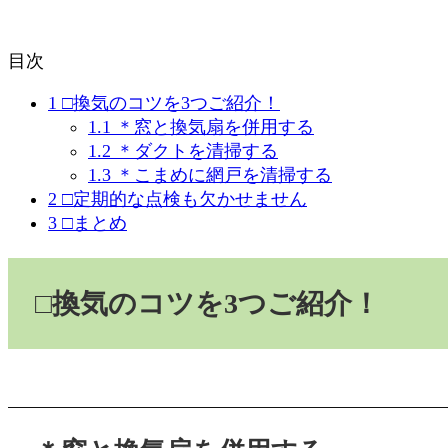
目次
1
□換気のコツを3つご紹介！
1.1
＊窓と換気扇を併用する
1.2
＊ダクトを清掃する
1.3
＊こまめに網戸を清掃する
2
□定期的な点検も欠かせません
3
□まとめ
□
換気のコツを
3
つご紹介！