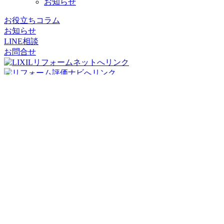
お知らせ
お役立ちコラム
お知らせ
LINE相談
お問合せ
リフォームパークス
コージーハウジング株式会社
〒556-0011
大阪府
大阪市
浪速区難波中2丁目10-70
パークスタワー
19階
TEL：06-7662-8783
FAX：06-7635-8171
メール：info@reformparks.jp
リフォームパークス堺市美原倉庫
〒587-0011
大阪府堺市美原区丹上412-3