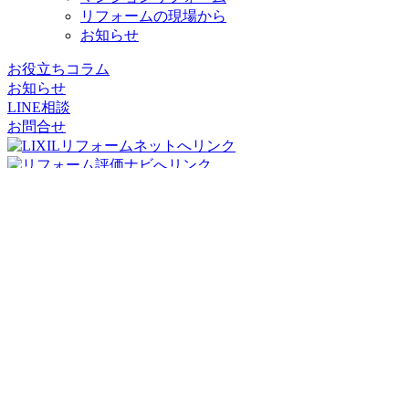
リフォームの現場から
お知らせ
お役立ちコラム
お知らせ
LINE相談
お問合せ
リフォームパークス
コージーハウジング株式会社
〒556-0011
大阪府
大阪市
浪速区難波中2丁目10-70
パークスタワー
19階
TEL：06-7662-8783
FAX：06-7635-8171
メール：info@reformparks.jp
リフォームパークス堺市美原倉庫
〒587-0011