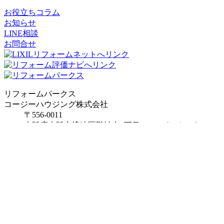
お役立ちコラム
お知らせ
LINE相談
お問合せ
リフォームパークス
コージーハウジング株式会社
〒556-0011
大阪府
大阪市
浪速区難波中2丁目10-70
パークスタワー
19階
TEL：06-7662-8783
FAX：06-7635-8171
メール：info@reformparks.jp
リフォームパークス堺市美原倉庫
〒587-0011
大阪府堺市美原区丹上412-3