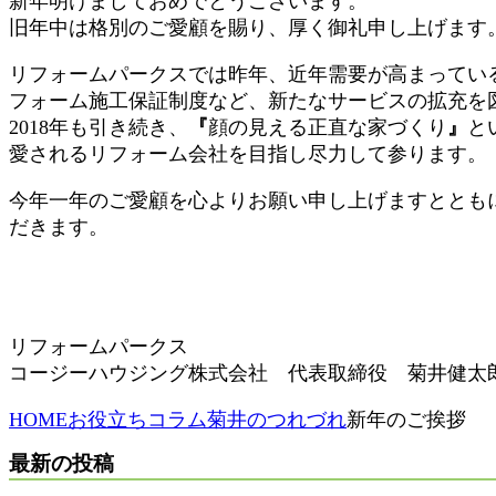
新年明けましておめでとうございます。
旧年中は格別のご愛顧を賜り、厚く御礼申し上げます
リフォームパークスでは昨年、近年需要が高まってい
フォーム施工保証制度など
、新たなサービスの拡充を
2018
年も引き続き、
『
顔の見える正直な家づくり
』
と
愛されるリフォーム会社を目指し尽力して参ります。
今年一年のご愛顧を心よりお願い申し上げますととも
だきます。
リフォームパークス
コージーハウジング株式会社 代表取締役 菊井健太
HOME
お役立ちコラム
菊井のつれづれ
新年のご挨拶
最新の投稿