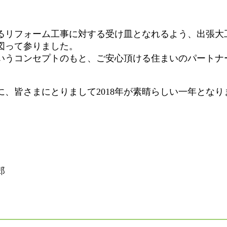
。
るリフォーム工事に対する受け皿となれるよう、
出張大
図って参りました。
いうコンセプトのもと、
ご安心頂ける住まいのパートナ
に、皆さまにとりまして
2018
年が素晴らしい一年となり
郎