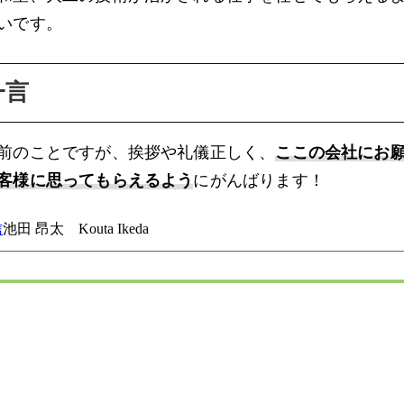
いです。
一言
前のことですが、挨拶や礼儀正しく、
ここの会社にお
客様に思ってもらえるよう
にがんばります！
信
池田 昂太 Kouta Ikeda