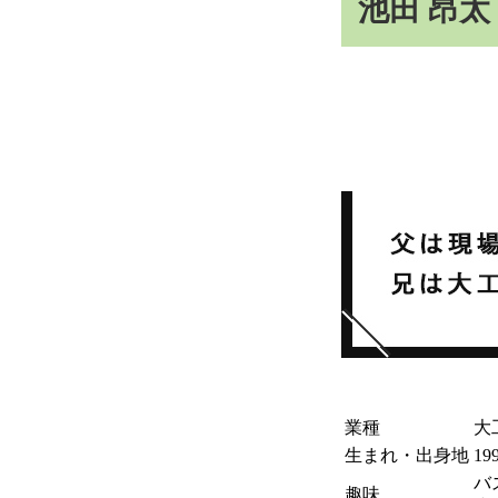
池田 昂太 K
業種
大
生まれ・出身地
1
バ
趣味