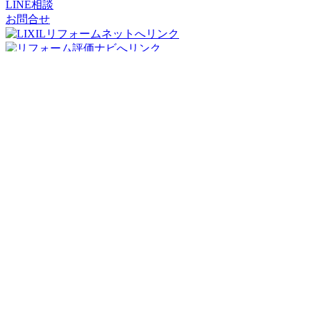
LINE相談
お問合せ
リフォームパークス
コージーハウジング株式会社
〒556-0011
大阪府
大阪市
浪速区難波中2丁目10-70
パークスタワー
19階
TEL：06-7662-8783
FAX：06-7635-8171
メール：info@reformparks.jp
リフォームパークス堺市美原倉庫
〒587-0011
大阪府堺市美原区丹上412-3
Copyright © 2023
大阪市のリフォームならリフォームパークス
All Rights Reserved.