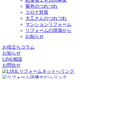
給湯省エネ2026事業
菊井のつれづれ
コロナ対策
大工さんのつれづれ
マンションリフォーム
リフォームの現場から
お知らせ
お役立ちコラム
お知らせ
LINE相談
お問合せ
リフォームパークス
コージーハウジング株式会社
〒556-0011
大阪府
大阪市
浪速区難波中2丁目10-70
パークスタワー
19階
TEL：06-7662-8783