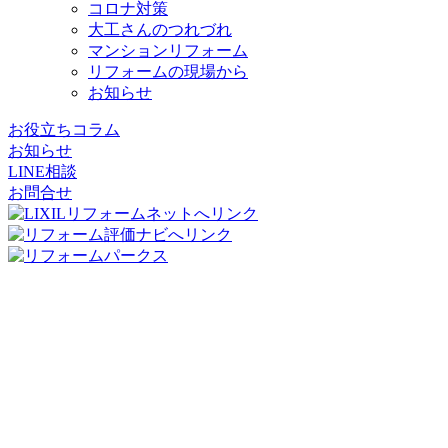
コロナ対策
大工さんのつれづれ
マンションリフォーム
リフォームの現場から
お知らせ
お役立ちコラム
お知らせ
LINE相談
お問合せ
リフォームパークス
コージーハウジング株式会社
〒556-0011
大阪府
大阪市
浪速区難波中2丁目10-70
パークスタワー
19階
TEL：06-7662-8783
FAX：06-7635-8171
メール：info@reformparks.jp