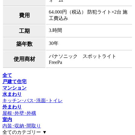
64.000円（税込） 防犯ライト×2台 施
費用
工費込み
3.時間
工期
30年
築年数
パナソニック スポットライト
使用商材
FreePa
全て
戸建て住宅
マンション
水まわり
キッチン･バス･洗面･トイレ
外まわり
屋根･外壁･外構
室内
内装･収納･間取り
全てのカテゴリー ▼